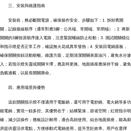
三、安裝與維護指南
安裝前，務必斷開電源，確保操作安全。步驟如下：1. 拆卸舊開
關，記錄接線順序（通常對應3腳：公共端、常開端、常閉端）；2. 將新
開關的3腳按原順序接入電路，注意緊固螺絲防止松動；3. 測試開關檔位
和指示燈是否正常工作，確認無火花或異常發熱；4. 安裝回電鍋面板，
確保開關按鈕活動順暢。維護方面，定期清潔開關表面油污，避免水分滲
入；若指示燈失靈或開關卡滯，應及時更換。地面插座應保持干燥，避免
負載過載，以延長開關壽命。
四、應用場景與優勢
這款開關指示燈不僅適用于電飯鍋，還可用于電炒鍋、電火鍋等多功
能電鍋，實現一鈕多控。其優勢在于：結構緊湊，節省空間；紅燈指示明
確，減少誤操作；翹板設計耐用，適合高頻使用。結合地面插座，能為廚
房提供靈活供電點，方便移動式電鍋使用，提升烹飪效率。用戶在選擇