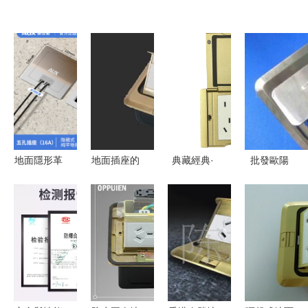
地面隱形革
地面插座的
典藏經典·
批發歐陽
命 奧克斯
保養清潔及
重塑空間美
OYE地面插
純平隱藏式
識別方法全
學 全能86
座 銅制面
插座為何成
指南
型翻蓋地面
板，電話與
為現代家居
插座詳解
電腦綜合接
首選？
口方案