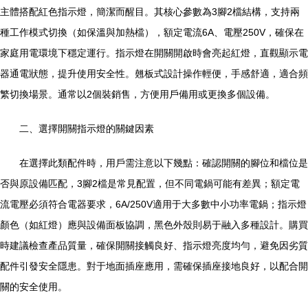
主體搭配紅色指示燈，簡潔而醒目。其核心參數為3腳2檔結構，支持兩
種工作模式切換（如保溫與加熱檔），額定電流6A、電壓250V，確保在
家庭用電環境下穩定運行。指示燈在開關開啟時會亮起紅燈，直觀顯示電
器通電狀態，提升使用安全性。翹板式設計操作輕便，手感舒適，適合頻
繁切換場景。通常以2個裝銷售，方便用戶備用或更換多個設備。
二、選擇開關指示燈的關鍵因素
在選擇此類配件時，用戶需注意以下幾點：確認開關的腳位和檔位是
否與原設備匹配，3腳2檔是常見配置，但不同電鍋可能有差異；額定電
流電壓必須符合電器要求，6A/250V適用于大多數中小功率電鍋；指示燈
顏色（如紅燈）應與設備面板協調，黑色外殼則易于融入多種設計。購買
時建議檢查產品質量，確保開關接觸良好、指示燈亮度均勻，避免因劣質
配件引發安全隱患。對于地面插座應用，需確保插座接地良好，以配合開
關的安全使用。