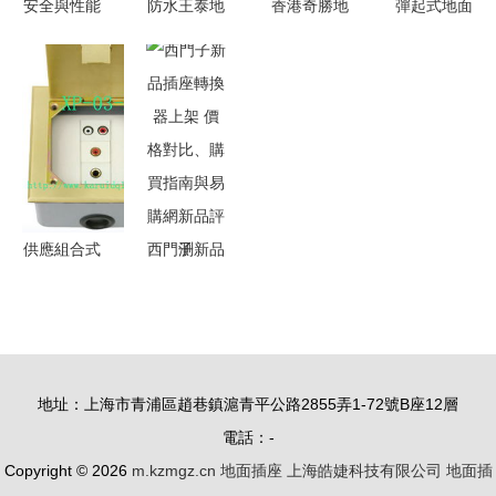
安全與性能
防水王泰地
香港奇勝地
彈起式地面
兼備的防爆
面插座 弱
面插座價格
插座選購指
照明開關
電萬能地腳
信息詳解
南 銅合金
工業與戶外
插座的卓越
與不銹鋼材
場景的理想
之選
質深度對比
之選
及批發推薦
供應組合式
西門子新品
三位地面插
插座轉換器
座 現代化
上架 價格
空間的地面
對比、購買
解決方案
指南與易購
地址：上海市青浦區趙巷鎮滬青平公路2855弄1-72號B座12層
網新品評測
電話：-
Copyright © 2026
m.kzmgz.cn
地面插座
上海皓婕科技有限公司
地面插